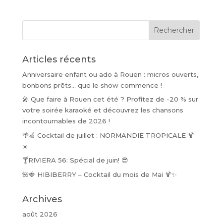
prix :
30,00 €
à
240,00 €
Articles récents
Anniversaire enfant ou ado à Rouen : micros ouverts,
bonbons prêts… que le show commence !
🎤 Que faire à Rouen cet été ? Profitez de -20 % sur
votre soirée karaoké et découvrez les chansons
incontournables de 2026 !
🌴🍏 Cocktail de juillet : NORMANDIE TROPICALE 🍹
☀️
🍸RIVIERA 56: Spécial de juin! 😎
🌺🍓 HIBIBERRY – Cocktail du mois de Mai 🍹✨
Archives
août 2026