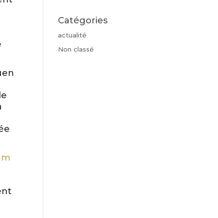
Catégories
actualité
e
Non classé
ouen
.
de
à
rée
am
ent