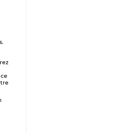
s.
urez
nce
tre
m