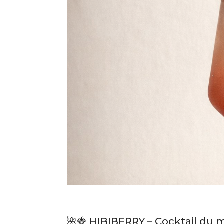
🌺🍓 HIBIBERRY – Cocktail du 